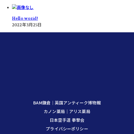
株式会社ファーマブリッジ
事業内容
企業理念
代表挨拶
会社概要
お問い合わせ
Hello world!
2022年3月25日
BAM鎌倉｜英国アンティーク博物館
カノン薬局｜アリス薬局
日本空手道 拳摯会
プライバシーポリシー